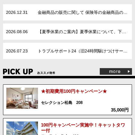
2026.12.31
金融商品の販売に関して 保険等の金融商品の販売にあたりましては、保険業法、金融サービスの提供及び利用環境の整備等に関する法律、 消費者契約法その他の関係法令等を遵守し、以下の方針に基づき、お客様の立場に立った販売活動を行います。 １．適切な商品のご案内と分かりやすい説明に努めます。 ◆ お客様の保険に関する知識、ご経験、ご購入目的等に留意し、商品内容やリスク内容等について充分ご理解いただけるように、 適切な説明を心掛けるとともに、お客様のご意向と実情に適した商品のご案内に努めてまいります。 ◆ お客様からの信頼を第一義とし、重要な事項を告げなかったり、不確実な事について断定的な説明をするなど、 お客様のご判断を誤らせるようなご案内は行いません。 ２．商品のご案内は、お客様の立場に立って行います。 ◆ 商品のご案内にあたりましては、お客様にとってご迷惑とならない時間帯・場所・方法により、適切に行うよう努めてまいります。 ３．お客様の満足を追求します。 ◆ お客様のご意見などを商品の販売に反映していくように努めてまいります。 ◆ 万一、保険事故が発生した場合におきましては、保険金のお支払い手続きにあたり、迅速かつ的確に対応するように努めてまいります。 ◆ お客様に対する適切な金融商品の販売を確保するため、関係法令や商品に関する知識の習得に努めてまいります。
2026.08.06
【夏季休業のご案内】夏季休業について、下記の通りご案内申し上げます。 夏季休業 8月12日(水)～8月16日(日) 尚、8月17日(月)は午前9時より通常営業いたします。 休業期間中に頂戴いたしましたお問い合わせへのご返信は 8月17日(月)以降とさせていただきます。 お客様にはご不便をお掛けいたしますが、何卒ご了承くださいますようお願い申し上げます。
2026.07.23
トラブルサポート24（旧24時間駆けつけサービス） 2026年5月1日より新しい連絡先で対応中です。※未加入の方の対応は営業時間内のみとなりますので、この機会にご加入をお勧めします。
★初期費用100円キャンペーン★
セレクション松島 208
35,000円
100円キャンペーン実施中！キャットタワ
ー付