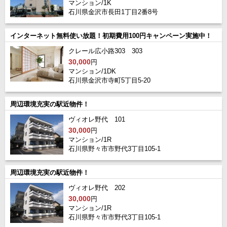
マンション/1K
石川県金沢市長田1丁目2番8号
インターネット無料使い放題！初期費用100円キャンペーン実施中！
クレール広小路303 303
30,000
円
マンション/1DK
石川県金沢市寺町5丁目5-20
周辺環境充実の駅近物件！
ヴィオレ野代 101
30,000
円
マンション/1R
石川県野々市市野代3丁目105-1
周辺環境充実の駅近物件！
ヴィオレ野代 202
30,000
円
マンション/1R
石川県野々市市野代3丁目105-1