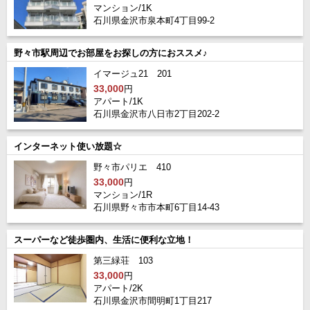
マンション/1K
石川県金沢市泉本町4丁目99-2
野々市駅周辺でお部屋をお探しの方におススメ♪
イマージュ21 201
33,000
円
アパート/1K
石川県金沢市八日市2丁目202-2
インターネット使い放題☆
野々市パリエ 410
33,000
円
マンション/1R
石川県野々市市本町6丁目14-43
スーパーなど徒歩圏内、生活に便利な立地！
第三緑荘 103
33,000
円
アパート/2K
石川県金沢市間明町1丁目217