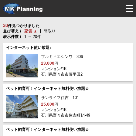
tog
nav
30
件見つかりました
並び替え /
家賃 ▲
間取り
表示件数 /
1 ～ 20件
インターネット使い放題♪
プルミィエシンワ 306
23,000
円
マンション/1K
石川県野々市市藤平田2
ペット飼育可！インターネット無料使い放題☆
サンライフ住吉 101
25,000
円
マンション/1K
石川県野々市市住吉町14-49
ペット飼育可！インターネット無料使い放題☆