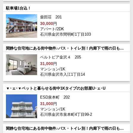
駐車場1台込！
柴田荘 201
30,000
円
アパート/2DK
石川県金沢市間明町1丁目103
閑静な住宅地にある街中物件♪バス・トイレ別！内廊下で雨の日も安心です
ベルトピア金沢４ 205
31,000
円
マンション/1K
石川県金沢市入江1丁目14
▼･ェ･▼ペットと暮らせる街中1Kタイプのお部屋U･ェ･U
ESD泉本町 202
31,000
円
マンション/1K
石川県金沢市泉本町4丁目99-2
閑静な住宅地にある街中物件♪バス・トイレ別！内廊下で雨の日も安心です