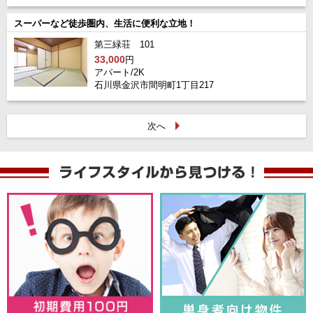
スーパーなど徒歩圏内、生活に便利な立地！
第三緑荘 101
33,000
円
アパート/2K
石川県金沢市間明町1丁目217
次へ