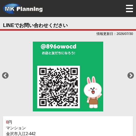
tog
nav
LINEでお問い合わせください
情報更新日：2026/07/30
0
円
マンション
金沢市入江2-442