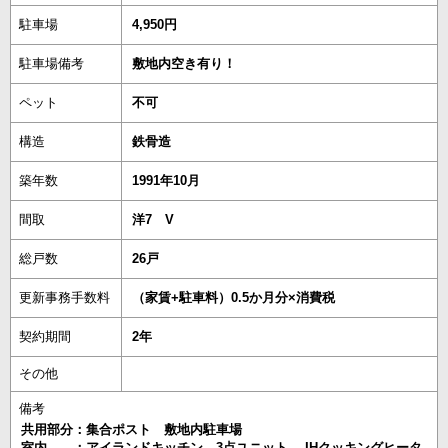
駐車場
4,950円
駐車場備考
敷地内空き有り！
ペット
不可
構造
鉄骨造
築年数
1991年10月
間取
洋7 V
総戸数
26戸
更新事務手数料
（家賃+駐車料）0.5か月分×消費税
契約期間
2年
その他
備考
共用部分：集合ポスト 敷地内駐車場
室内 ：アイランドキッチン 3点ユニット IHクッキングヒータ