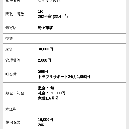
物件名称
ヴィオレ野代
1R
間取・号数
2
202号室 (22.4ｍ
)
最寄駅
野々市駅
交通
家賃
30,000円
管理費等
2,000円
500円
町会費
トラブルサポート24/月1,650円
敷金： 無
敷金・礼金
礼金： 30,000円
家賃1ヵ月分
水道料
16,000円
住宅保険
2年