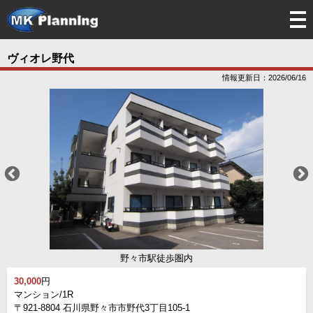
tog
nav
ヴィオレ野代
情報更新日：2026/06/16
野々市駅徒歩圏内
30,000
円
マンション/1R
〒921-8804 石川県野々市市野代3丁目105-1