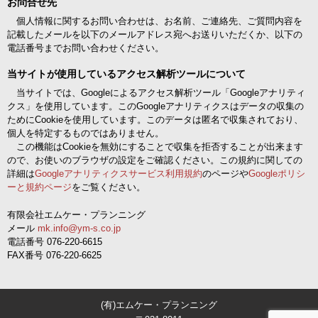
お問合せ先
個人情報に関するお問い合わせは、お名前、ご連絡先、ご質問内容を
記載したメールを以下のメールアドレス宛へお送りいただくか、以下の
電話番号までお問い合わせください。
当サイトが使用しているアクセス解析ツールについて
当サイトでは、Googleによるアクセス解析ツール「Googleアナリティ
クス」を使用しています。このGoogleアナリティクスはデータの収集の
ためにCookieを使用しています。このデータは匿名で収集されており、
個人を特定するものではありません。
この機能はCookieを無効にすることで収集を拒否することが出来ます
ので、お使いのブラウザの設定をご確認ください。この規約に関しての
詳細は
Googleアナリティクスサービス利用規約
のページや
Googleポリシ
ーと規約ページ
をご覧ください。
有限会社エムケー・プランニング
メール
mk.info@ym-s.co.jp
電話番号 076-220-6615
FAX番号 076-220-6625
(有)エムケー・プランニング