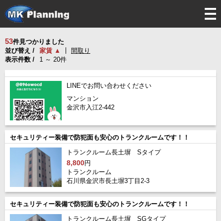
tog
nav
53
件見つかりました
並び替え /
家賃 ▲
間取り
表示件数 /
1 ～ 20件
LINEでお問い合わせください
マンション
金沢市入江2-442
セキュリティー装備で防犯面も安心のトランクルームです！！
トランクルーム長土塀 Sタイプ
8,800
円
トランクルーム
石川県金沢市長土塀3丁目2-3
セキュリティー装備で防犯面も安心のトランクルームです！！
トランクルーム長土塀 SGタイプ