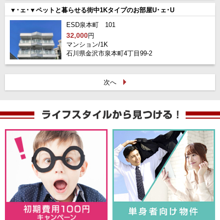
▼･ェ･▼ペットと暮らせる街中1Kタイプのお部屋U･ェ･U
ESD泉本町 101
32,000
円
マンション/1K
石川県金沢市泉本町4丁目99-2
次へ