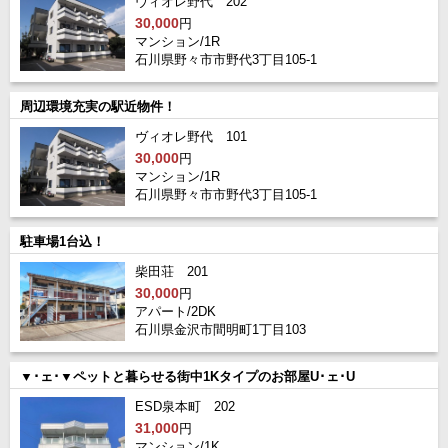
ヴィオレ野代 202
30,000
円
マンション/1R
石川県野々市市野代3丁目105-1
周辺環境充実の駅近物件！
ヴィオレ野代 101
30,000
円
マンション/1R
石川県野々市市野代3丁目105-1
駐車場1台込！
柴田荘 201
30,000
円
アパート/2DK
石川県金沢市間明町1丁目103
▼･ェ･▼ペットと暮らせる街中1Kタイプのお部屋U･ェ･U
ESD泉本町 202
31,000
円
マンション/1K